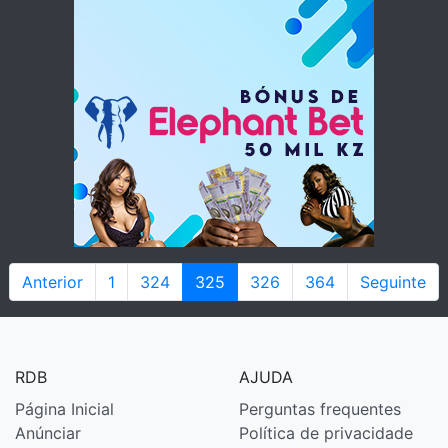
Anterior
1
324
325
326
364
Seguinte
RDB
AJUDA
Página Inicial
Perguntas frequentes
Anúnciar
Política de privacidade