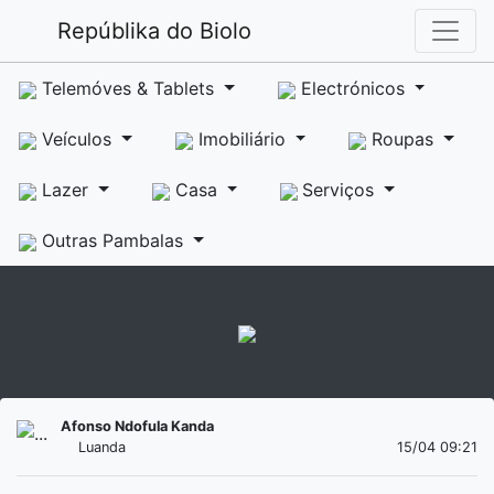
Repúblika do Biolo
Telemóves & Tablets
Electrónicos
Veículos
Imobiliário
Roupas
Lazer
Casa
Serviços
Outras Pambalas
Afonso Ndofula Kanda
Luanda
15/04 09:21