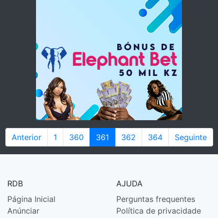
Anterior
1
360
361
362
364
Seguinte
RDB
AJUDA
Página Inicial
Perguntas frequentes
Anúnciar
Política de privacidade