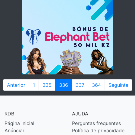
Anterior
1
335
336
337
364
Seguinte
RDB
AJUDA
Página Inicial
Perguntas frequentes
Anúnciar
Política de privacidade