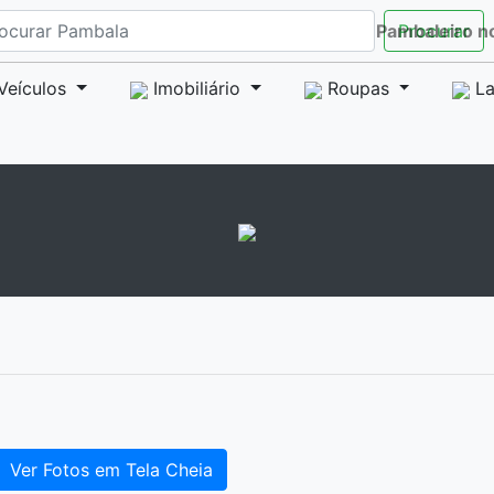
Pambaleiro n
Procurar
Veículos
Imobiliário
Roupas
La
Ver Fotos em Tela Cheia