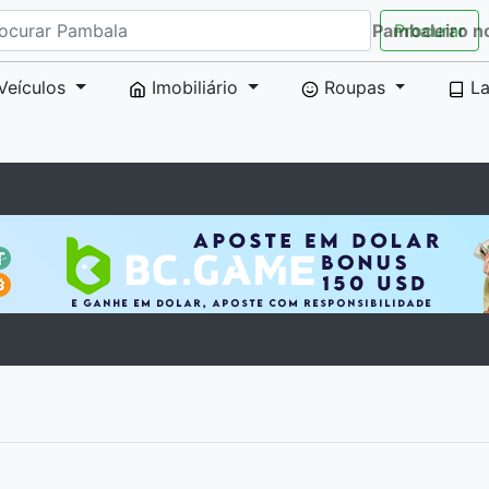
Pambaleiro n
Procurar
Veículos
Imobiliário
Roupas
La