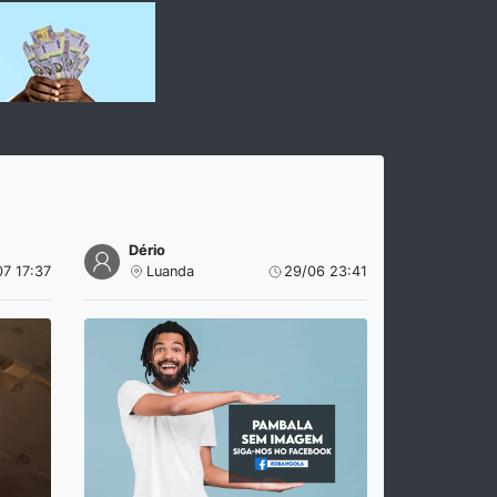
Dério
07 17:37
Luanda
29/06 23:41