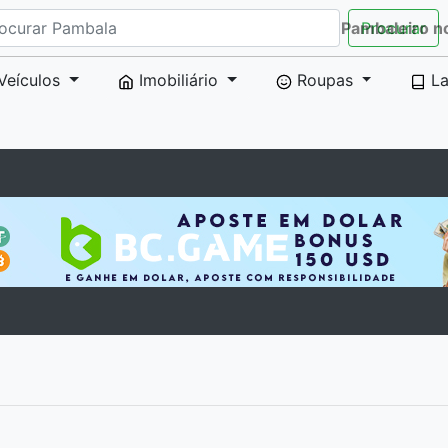
Pambaleiro n
Procurar
Veículos
Imobiliário
Roupas
La