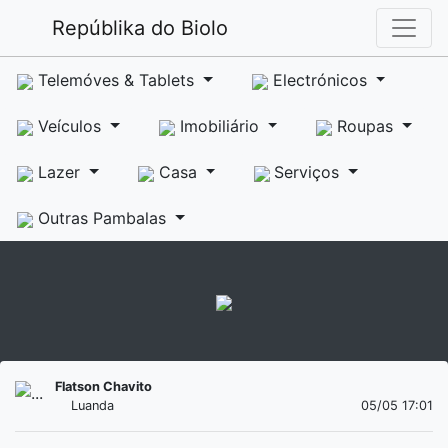
Repúblika do Biolo
Telemóves & Tablets
Electrónicos
Veículos
Imobiliário
Roupas
Lazer
Casa
Serviços
Outras Pambalas
Flatson Chavito
Luanda
05/05 17:01