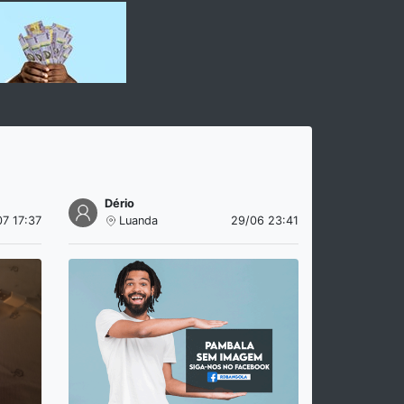
Dério
07 17:37
Luanda
29/06 23:41