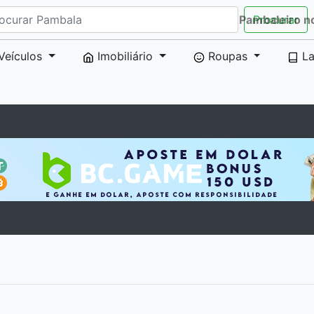
Pambaleiro n
Procurar
Veículos
Imobiliário
Roupas
La