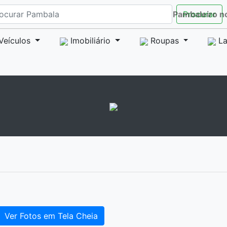
Pambaleiro n
Procurar
Veículos
Imobiliário
Roupas
La
Ver Fotos em Tela Cheia