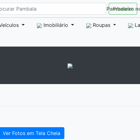
Pambaleiro n
Procurar
Veículos
Imobiliário
Roupas
La
Ver Fotos em Tela Cheia