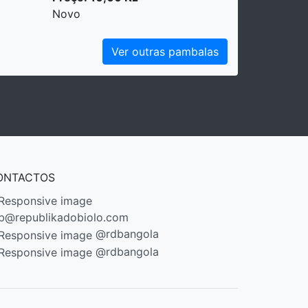
Novo
Ver outras pambalas
ONTACTOS
b@republikadobiolo.com
@rdbangola
@rdbangola