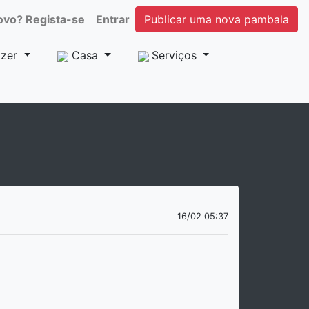
ovo? Regista-se
Entrar
Publicar uma nova pambala
zer
Casa
Serviços
16/02 05:37